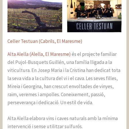
Celler Testuan (Cabrils, El Maresme)
Alta Alella (Alella, El Maresme)
és el projecte familiar
del Pujol-Busquets Guillén, una família lligada a la
viticultura. En Josep Maria i la Cristina han dedicat tota
la seva vida a la cultura del vi i el cava. Les seves filles,
Mireia i Georgina, han crescut envoltades de vinyes,
raïm, veremes i ampolles. Coneixement, passió,
perseverança i dedicació. Un estil de vida.
Alta Alella elabora vins i caves naturals amb la mínima
intervenció i sense utilitzar sulfurós.