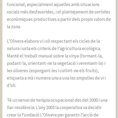
funcional, especialment aquelles amb situacions
socials més desfavorides, i el plantejament de sortides
econòmiques productives a partir dels propis valors de
la zona.
L’Olivera elabora vi i oli respectant els cicles de la
natura i sota els criteris de l’agricultura ecològica.
Manté el treball manual sobre la vinya (formant-la,
podant-la, orientant-ne la vegetació i veremant-la) i
les oliveres (esporgant-les i collint-ne els fruits),
etiqueta a mà i numera una a una les ampolles de vi i
d’oli.
Té un servei de teràpia ocupacional des del 2000 i una
llar-residència. L’any 2003 la cooperativa va decidir
crear la Fundació L’Olivera per garantir l’acció de