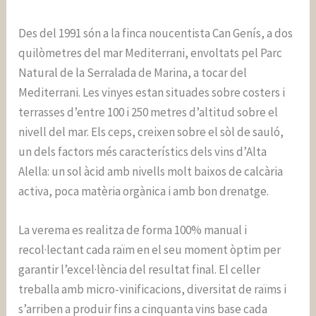
Des del 1991 són a la finca noucentista Can Genís, a dos
quilòmetres del mar Mediterrani, envoltats pel Parc
Natural de la Serralada de Marina, a tocar del
Mediterrani. Les vinyes estan situades sobre costers i
terrasses d’entre 100 i 250 metres d’altitud sobre el
nivell del mar. Els ceps, creixen sobre el sòl de sauló,
un dels factors més característics dels vins d’Alta
Alella: un sol àcid amb nivells molt baixos de calcària
activa, poca matèria orgànica i amb bon drenatge.
La verema es realitza de forma 100% manual i
recol·lectant cada raïm en el seu moment òptim per
garantir l’excel·lència del resultat final. El celler
treballa amb micro-vinificacions, diversitat de raïms i
s’arriben a produir fins a cinquanta vins base cada