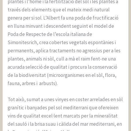
plantes i l’home i la fertilització del sòl i les plantes a
través dels elements que el mateix medi natural
genera per si sol. L’Albert fa una poda de fructificació
en lluna minvant i descendent seguint el model de
Poda de Respecte de l’escola italiana de
Simonitesrich, crea cobertes vegetals espontànies i
permanents, aplica tractaments no agressius per a les
plantes, animals ni sòl, cull a mà el raïm fent-ne una
acurada selecció de qualitat i procura la conservació
de la biodiversitat (microorganismes en el sòl, flora,
fauna, arbres i arbusts).
Tot això, sumat a unes vinyes en coster arrelades en sòl
granític i banyades pel sol mediterrani que ofereixen
vins de qualitat excel·lent marcats per la mineralitat
del sauló i la brisa suau i càlida del mar mediterrani, en