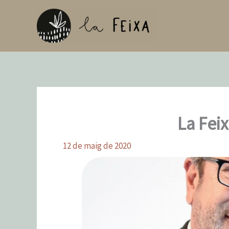
Vés
al
contingut
La Fei
12 de maig de 2020