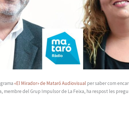
rograma
«El Mirador» de Mataró Audiovisual
per saber com encar
, membre del Grup Impulsor de La Feixa, ha respost les preg