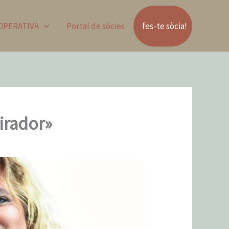
OOPERATIVA
Portal de sòcies
fes-te sòcia!
irador»