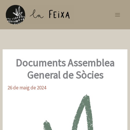
Vés
al
contingut
Documents Assemblea
General de Sòcies
26 de maig de 2024