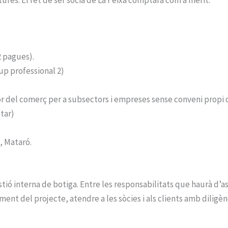
2 pagues).
up professional 2)
tor del comerç per a subsectors i empreses sense conveni propi 
etar)
1, Mataró.
ó interna de botiga. Entre les responsabilitats que haurà d’as
ent del projecte, atendre a les sòcies i als clients amb diligèn