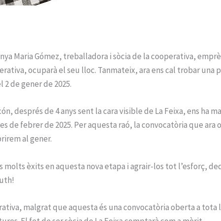
nya Maria Gómez, treballadora i sòcia de la cooperativa, empr
perativa, ocuparà el seu lloc. Tanmateix, ara ens cal trobar una
l 2 de gener de 2025.
n, després de 4 anys sent la cara visible de La Feixa, ens ha ma
es de febrer de 2025. Per aquesta raó, la convocatòria que ara 
rirem al gener.
 molts èxits en aquesta nova etapa i agrair-los tot l’esforç, de
Ruth!
tiva, malgrat que aquesta és una convocatòria oberta a tota la
tures. El fet de ser sòcia de La Feixa comptarà com a mèrit.