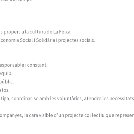
 propers a la cultura de La Feixa.
Economia Social i Solidària i projectes socials.
esponsable i constant.
equip.
públic.
stos.
iga, coordinar-se amb les voluntàries, atendre les necessitats d
mpanyes, la cara visible d’un projecte col·lectiu que represen