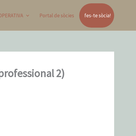
OOPERATIVA
Portal de sòcies
fes-te sòcia!
professional 2)