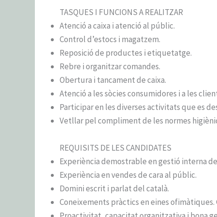
TASQUES I FUNCIONS A REALITZAR
Atenció a caixa i atenció al públic.
Control d’estocs i magatzem.
Reposició de productes i etiquetatge.
Rebre i organitzar comandes.
Obertura i tancament de caixa.
Atenció a les sòcies consumidores i a les clien
Participar en les diverses activitats que es 
Vetllar pel compliment de les normes higièniqu
REQUISITS DE LES CANDIDATES
Experiència demostrable en gestió interna de
Experiència en vendes de cara al públic.
Domini escrit i parlat del català.
Coneixements pràctics en eines ofimàtiques
Proactivitat, capacitat organitzativa i bona g