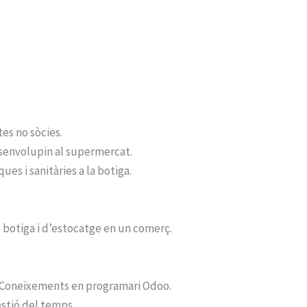
tes no sòcies.
desenvolupin al supermercat.
es i sanitàries a la botiga.
 botiga i d’estocatge en un comerç.
. Coneixements en programari Odoo.
estió del temps.