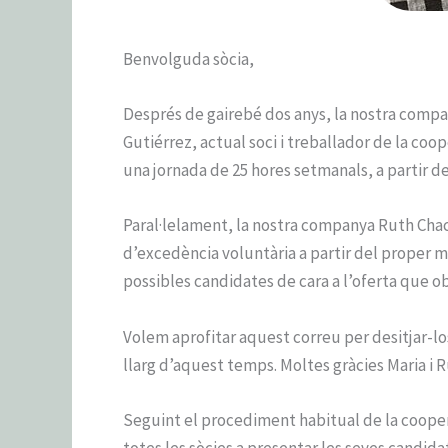
Benvolguda sòcia,
Després de gairebé dos anys, la nostra compa
Gutiérrez, actual soci i treballador de la coo
una jornada de 25 hores setmanals, a partir de
Paral·lelament, la nostra companya Ruth Chacó
d’excedència voluntària a partir del proper m
possibles candidates de cara a l’oferta que ob
Volem aprofitar aquest correu per desitjar-los
llarg d’aquest temps. Moltes gràcies Maria i 
Seguint el procediment habitual de la coopera
totes les sòcies a presentar les seves candida