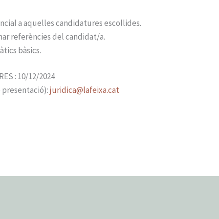
ncial a aquelles candidatures escollides.
r referències del candidat/a.
tics bàsics.
S : 10/12/2024
presentació):
juridica@lafeixa.cat