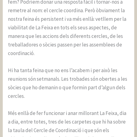
fem? Podríem donar una resposta fàcil i tornar-nos a
remetre al nom: el cercle coordina. Però òbviament la
nostra feina és persistent i va més enllà: vetllem per la
viabilitat de La Feixa en tots els seus aspectes, de
manera que les accions dels diferents cercles, de les
treballadores o sòcies passen per les assemblees de
coordinació.
Hi ha tanta feina que no ens l’acabem i per això les
reunions són setmanals. Les trobades són obertes a les
sòcies que ho demanin o que formin part d’algun dels
cercles.
Més enllà de fer funcionar i anar millorant La Feixa, dia
a dia, entre totes, tres de les carpetes que hi ha sobre
la taula del Cercle de Coordinació i que són els