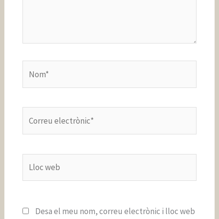
Nom*
Correu
electrònic*
Lloc
web
Desa el meu nom, correu electrònic i lloc web