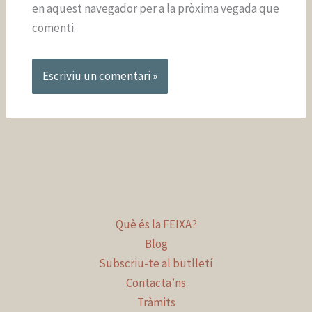
en aquest navegador per a la pròxima vegada que
comenti.
Què és la FEIXA?
Blog
Subscriu-te al butlletí
Contacta’ns
Tràmits