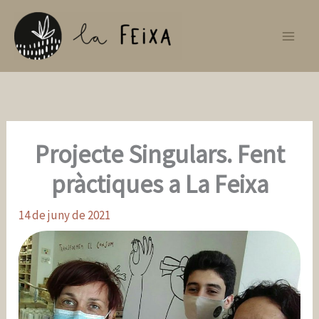
Vés
al
contingut
Projecte Singulars. Fent
pràctiques a La Feixa
14 de juny de 2021