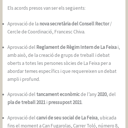
Els acords presos van ser els següents:
Aprovació de la
nova secretària del Consell Rector
/
Cercle de Coordinació, Francesc Chiva.
Aprovació del
Reglament de Règim Intern de La Feixa
i,
amb això, de la creació de grups de treball i debat
oberts a totes les persones sòcies de La Feixa per a
abordar temes específics i que requereixen un debat
ampli i profund.
Aprovació del
tancament econòmic
de l’any
2020
, del
pla de treball 2021
i
pressupost 2021
.
Aprovació del
canvi de seu social de La Feixa
, ubicada
fins el moment a Can Fugarolas, Carrer Toló, número 8,